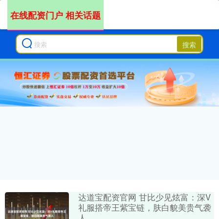
在线配资门户 相关话题
搜索
达道宝配资官网 甘比少见炫富：深V
礼服搭帝王紫宝链，肤白貌美贵气袭
人