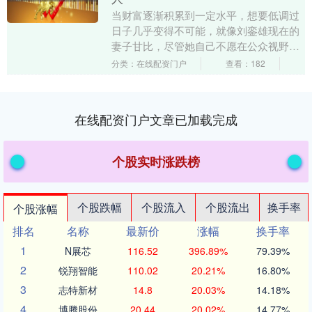
当财富逐渐积累到一定水平，想要低调过
日子几乎变得不可能，就像刘銮雄现在的
妻子甘比，尽管她自己不愿在公众视野中
出现，但总是有一些节目主动找上门来，
分类：在线配资门户
查看：182
邀请她参与其中。....
在线配资门户文章已加载完成
个股实时涨跌榜
个股跌幅
个股流入
个股流出
换手率
个股涨幅
排名
名称
最新价
涨幅
换手率
1
N展芯
116.52
396.89%
79.39%
2
锐翔智能
110.02
20.21%
16.80%
3
志特新材
14.8
20.03%
14.18%
4
博腾股份
20.44
20.02%
14.77%