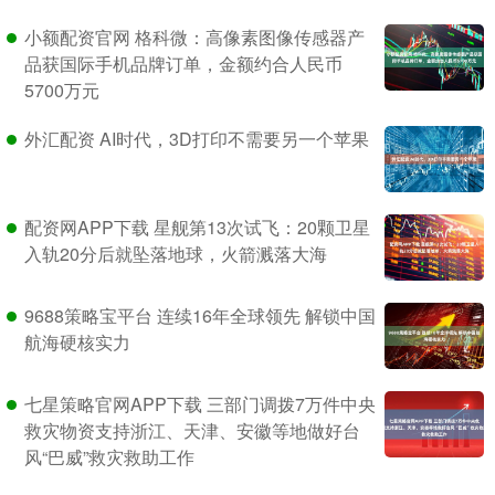
小额配资官网 格科微：高像素图像传感器产
品获国际手机品牌订单，金额约合人民币
5700万元
外汇配资 AI时代，3D打印不需要另一个苹果
配资网APP下载 星舰第13次试飞：20颗卫星
入轨20分后就坠落地球，火箭溅落大海
9688策略宝平台 连续16年全球领先 解锁中国
航海硬核实力
七星策略官网APP下载 三部门调拨7万件中央
救灾物资支持浙江、天津、安徽等地做好台
风“巴威”救灾救助工作