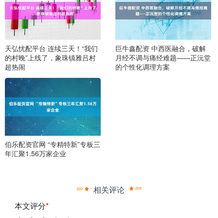
天弘忧配平台 连续三天！“我们
巨牛鑫配资 中西医融合，破解
的村晚”上线了，象珠镇雅吕村
月经不调与痛经难题——正沅堂
超热闹
的个性化调理方案
伯乐配资官网 “专精特新”专板三
年汇聚1.56万家企业
相关评论
本文评分
*