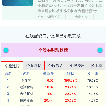
2022年11月18日，中国证监会办公厅、工
业和信息化部办公厅联合发布了《关于高
质量建设区域性股权市场“专精特新”专板
的指导意见》（以下简称《指导意
分类：找配资公司
查看：204
见》）。三年....
在线配资门户文章已加载完成
个股实时涨跌榜
个股跌幅
个股流入
个股流出
换手率
个股涨幅
排名
名称
最新价
涨幅
换手率
1
N展芯
116.52
396.89%
79.39%
2
锐翔智能
110.02
20.21%
16.80%
3
志特新材
14.8
20.03%
14.18%
4
博腾股份
20.44
20.02%
14.77%