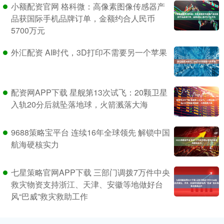
小额配资官网 格科微：高像素图像传感器产
品获国际手机品牌订单，金额约合人民币
5700万元
外汇配资 AI时代，3D打印不需要另一个苹果
配资网APP下载 星舰第13次试飞：20颗卫星
入轨20分后就坠落地球，火箭溅落大海
9688策略宝平台 连续16年全球领先 解锁中国
航海硬核实力
七星策略官网APP下载 三部门调拨7万件中央
救灾物资支持浙江、天津、安徽等地做好台
风“巴威”救灾救助工作