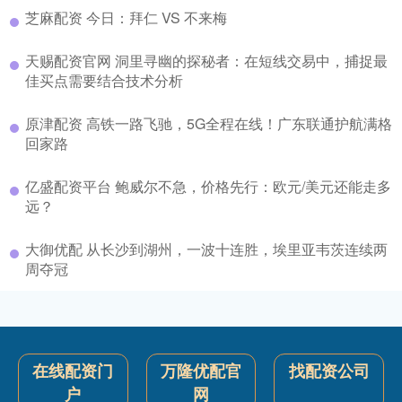
芝麻配资 今日：拜仁 VS 不来梅
天赐配资官网 洞里寻幽的探秘者：在短线交易中，捕捉最
佳买点需要结合技术分析
原津配资 高铁一路飞驰，5G全程在线！广东联通护航满格
回家路
亿盛配资平台 鲍威尔不急，价格先行：欧元/美元还能走多
远？
大御优配 从长沙到湖州，一波十连胜，埃里亚韦茨连续两
周夺冠
在线配资门
万隆优配官
找配资公司
户
网