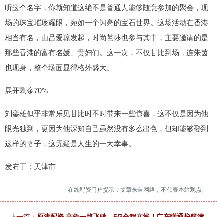
听这个名字，你就知道这绝不是普通人能够随意参加的聚会，现
场的珠宝璀璨耀眼，宛如一个闪亮的宝石世界。这场活动在香港
相当有名，由吕爱琼发起，时尚芭莎也参与其中，主要邀请的是
那些香港的富有名媛、贵妇们。这一次，不仅甘比到场，连朱茵
也现身，整个场面显得格外盛大。
展开剩余70%
刘銮雄似乎非常乐见甘比时不时带来一些惊喜，这不仅是因为他
眼光独到，更因为他深知自己虽然没有多么出色，但却能够娶到
这样的妻子，这无疑是人生的一大幸事。
发布于：天津市
在线配资门户提示：文章来自网络，不代表本站观点。
上一篇：
原津配资 高铁一路飞驰，5G全程在线！广东联通护航满