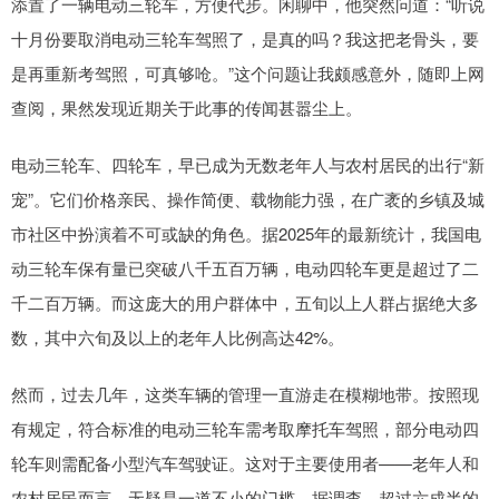
添置了一辆电动三轮车，方便代步。闲聊中，他突然问道：“听说
十月份要取消电动三轮车驾照了，是真的吗？我这把老骨头，要
是再重新考驾照，可真够呛。”这个问题让我颇感意外，随即上网
查阅，果然发现近期关于此事的传闻甚嚣尘上。
电动三轮车、四轮车，早已成为无数老年人与农村居民的出行“新
宠”。它们价格亲民、操作简便、载物能力强，在广袤的乡镇及城
市社区中扮演着不可或缺的角色。据2025年的最新统计，我国电
动三轮车保有量已突破八千五百万辆，电动四轮车更是超过了二
千二百万辆。而这庞大的用户群体中，五旬以上人群占据绝大多
数，其中六旬及以上的老年人比例高达42%。
然而，过去几年，这类车辆的管理一直游走在模糊地带。按照现
有规定，符合标准的电动三轮车需考取摩托车驾照，部分电动四
轮车则需配备小型汽车驾驶证。这对于主要使用者——老年人和
农村居民而言，无疑是一道不小的门槛。据调查，超过六成半的