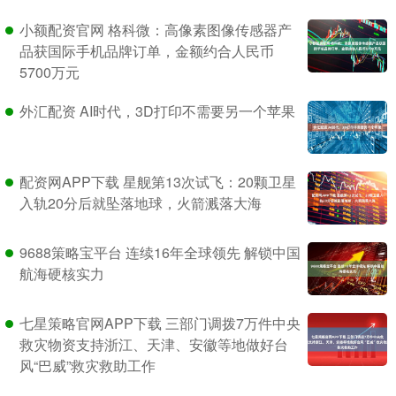
小额配资官网 格科微：高像素图像传感器产
品获国际手机品牌订单，金额约合人民币
5700万元
外汇配资 AI时代，3D打印不需要另一个苹果
配资网APP下载 星舰第13次试飞：20颗卫星
入轨20分后就坠落地球，火箭溅落大海
9688策略宝平台 连续16年全球领先 解锁中国
航海硬核实力
七星策略官网APP下载 三部门调拨7万件中央
救灾物资支持浙江、天津、安徽等地做好台
风“巴威”救灾救助工作