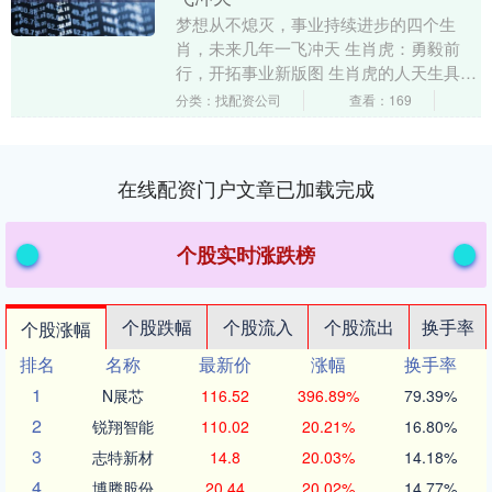
梦想从不熄灭，事业持续进步的四个生
肖，未来几年一飞冲天 生肖虎：勇毅前
行，开拓事业新版图 生肖虎的人天生具有
无畏的勇气和强烈的进取心。他们心怀壮
分类：找配资公司
查看：169
志，对未来有着清....
在线配资门户文章已加载完成
个股实时涨跌榜
个股跌幅
个股流入
个股流出
换手率
个股涨幅
排名
名称
最新价
涨幅
换手率
1
N展芯
116.52
396.89%
79.39%
2
锐翔智能
110.02
20.21%
16.80%
3
志特新材
14.8
20.03%
14.18%
4
博腾股份
20.44
20.02%
14.77%