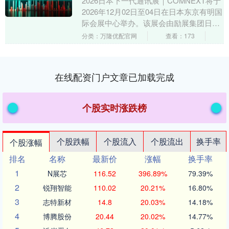
2026日本下一代通讯展｜COMNEXT将于
2026年12月02日至04日在日本东京有明国
际会展中心举办。该展会由励展集团日本
公司主办，是专注于光通信及相关技术....
分类：万隆优配官网
查看：173
在线配资门户文章已加载完成
个股实时涨跌榜
个股跌幅
个股流入
个股流出
换手率
个股涨幅
排名
名称
最新价
涨幅
换手率
1
N展芯
116.52
396.89%
79.39%
2
锐翔智能
110.02
20.21%
16.80%
3
志特新材
14.8
20.03%
14.18%
4
博腾股份
20.44
20.02%
14.77%