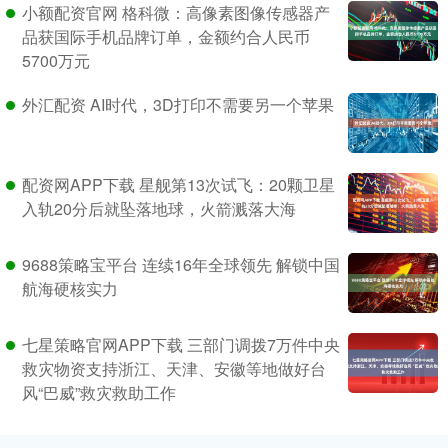
小额配资官网 格科微：高像素图像传感器产
品获国际手机品牌订单，金额约合人民币
5700万元
外汇配资 AI时代，3D打印不需要另一个苹果
配资网APP下载 星舰第13次试飞：20颗卫星
入轨20分后就坠落地球，火箭溅落大海
9688策略宝平台 连续16年全球领先 解锁中国
航海硬核实力
七星策略官网APP下载 三部门调拨7万件中央
救灾物资支持浙江、天津、安徽等地做好台
风“巴威”救灾救助工作