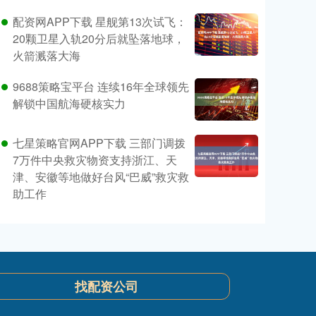
配资网APP下载 星舰第13次试飞：
20颗卫星入轨20分后就坠落地球，
火箭溅落大海
9688策略宝平台 连续16年全球领先
解锁中国航海硬核实力
七星策略官网APP下载 三部门调拨
7万件中央救灾物资支持浙江、天
津、安徽等地做好台风“巴威”救灾救
助工作
找配资公司