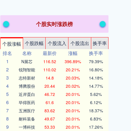
个股实时涨跌榜
个股跌幅
个股流入
个股流出
换手率
个股涨幅
排名
名称
最新价
涨幅
换手率
1
N展芯
116.52
396.89%
79.39%
2
锐翔智能
110.02
20.21%
16.80%
3
志特新材
14.8
20.03%
14.18%
4
博腾股份
20.44
20.02%
14.77%
5
近岸蛋白
46.72
20.01%
5.62%
6
毕得医药
61.6
20.01%
6.12%
7
五洲医疗
83.62
20.01%
18.37%
8
耐科装备
49.67
20.01%
6.83%
9
一博科技
53.33
20.01%
17.26%