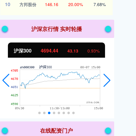
10
方邦股份
146.16
20.00%
7.68%
沪深京行情 实时轮播
北证50
1134.24
创
11.37
1.01%
在线配资门户