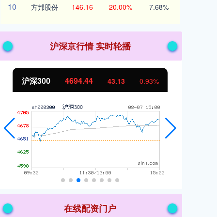
10
方邦股份
146.16
20.00%
7.68%
沪深京行情 实时轮播
沪深300
4694.44
北
43.13
0.93%
在线配资门户