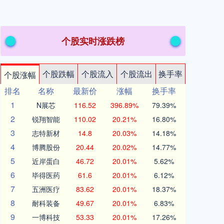
个股实时涨跌榜
个股跌幅
个股流入
个股流出
换手率
个股涨幅
排名
名称
最新价
涨幅
换手率
1
N展芯
116.52
396.89%
79.39%
2
锐翔智能
110.02
20.21%
16.80%
3
志特新材
14.8
20.03%
14.18%
4
博腾股份
20.44
20.02%
14.77%
5
近岸蛋白
46.72
20.01%
5.62%
6
毕得医药
61.6
20.01%
6.12%
7
五洲医疗
83.62
20.01%
18.37%
8
耐科装备
49.67
20.01%
6.83%
9
一博科技
53.33
20.01%
17.26%