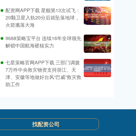
配资网APP下载 星舰第13次试飞：
20颗卫星入轨20分后就坠落地球，
火箭溅落大海
9688策略宝平台 连续16年全球领先
解锁中国航海硬核实力
七星策略官网APP下载 三部门调拨
7万件中央救灾物资支持浙江、天
津、安徽等地做好台风“巴威”救灾救
助工作
找配资公司