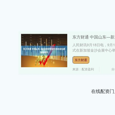
东方财通 中国山东—
人民财讯9月18日电，9月
式在新加坡金沙会展中心举
东方财通
来源：配资盈利
分
在线配资门