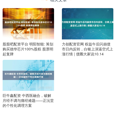
股股吧配资平台 明阳智能: 筹划
力创配资官网 权益午后闪崩债
购买德华芯片100%股权 股票明
市日内反转，白银上演逼空式上
起复牌
涨行情 | 债圈大家说10.14
巨牛鑫配资 中西医融合，破解
月经不调与痛经难题——正沅堂
的个性化调理方案