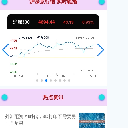
沪深京行情 实时轮播
北证50
1134.24
创
11.37
1.01%
热点资讯
外汇配资 AI时代，3D打印不需要另
一个苹果