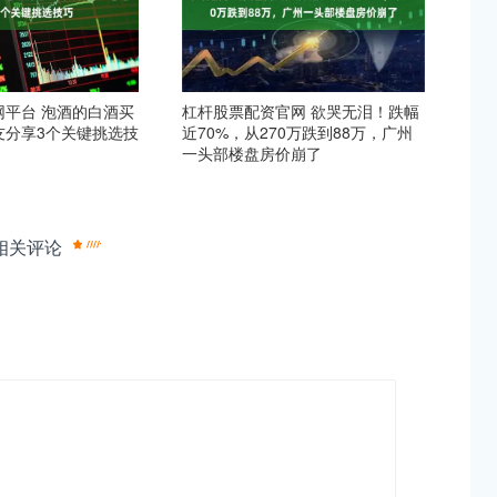
网平台 泡酒的白酒买
杠杆股票配资官网 欲哭无泪！跌幅
友分享3个关键挑选技
近70%，从270万跌到88万，广州
一头部楼盘房价崩了
相关评论