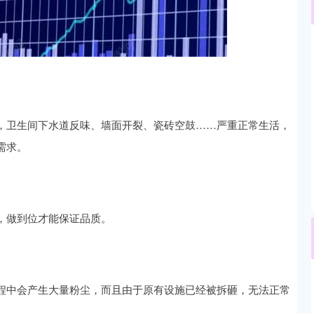
沪深300
4694.44
.42%
43.13
0.93%
，卫生间下水道反味、墙面开裂、瓷砖空鼓……严重正常生活，
需求。
，做到位才能保证品质。
程中会产生大量粉尘，而且由于原有设施已经被拆砸，无法正常