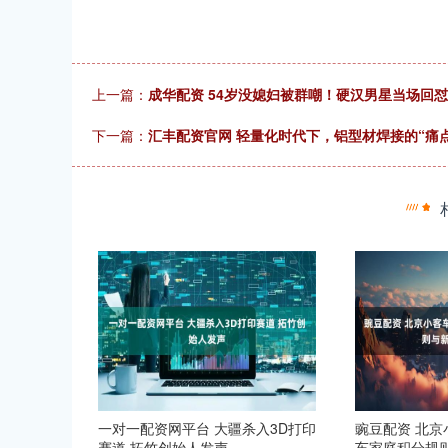
上一篇：
成华配资 54岁没媳妇被群嘲！硬汉男星当场回
下一篇：
汇丰配资官网 轻量化时代下，铝型材焊接的“痛
一对一配资网平台 大疆杀入3D打印
豌豆配资 北
赛道 拓竹创始人发声
车家庭积分规