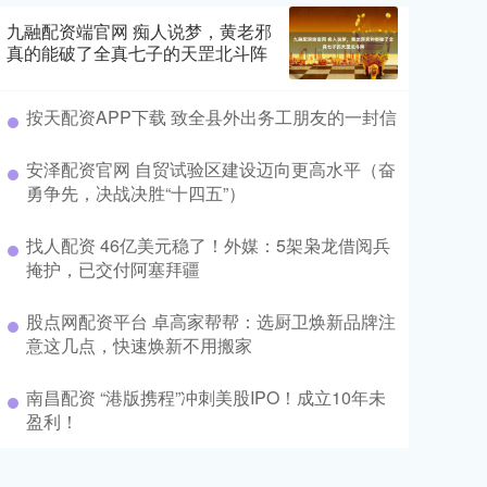
九融配资端官网 痴人说梦，黄老邪
真的能破了全真七子的天罡北斗阵
按天配资APP下载 致全县外出务工朋友的一封信
安泽配资官网 自贸试验区建设迈向更高水平（奋
勇争先，决战决胜“十四五”）
找人配资 46亿美元稳了！外媒：5架枭龙借阅兵
掩护，已交付阿塞拜疆
股点网配资平台 卓高家帮帮：选厨卫焕新品牌注
意这几点，快速焕新不用搬家
南昌配资 “港版携程”冲刺美股IPO！成立10年未
盈利！