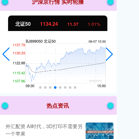
沪深京行情 实时轮播
北证50
1134.24
创
11.37
1.01%
热点资讯
外汇配资 AI时代，3D打印不需要另
一个苹果